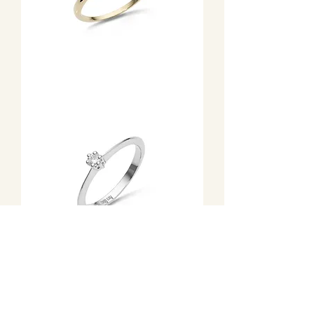
Szoliter
típusú
sárgaarany
gyémánt
gyűrű
0,02
karátos
briliánssal
Fehérarany
kecses
gyémánt
gyűrű
hatkarmos
foglalattal