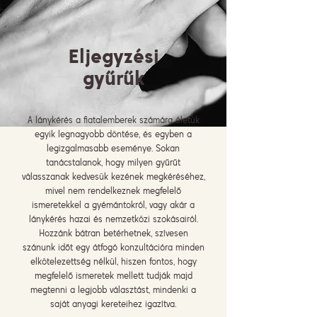
Eljegyzési
gyűrűk
A lánykérés a fiatalemberek számára életük
egyik legnagyobb döntése, és egyben a
legizgalmasabb eseménye. Sokan
tanácstalanok, hogy milyen gyűrűt
válasszanak kedvesük kezének megkéréséhez,
mivel nem rendelkeznek megfelelő
ismeretekkel a gyémántokról, vagy akár a
lánykérés hazai és nemzetközi szokásairól.
Hozzánk bátran betérhetnek, szívesen
szánunk időt egy átfogó konzultációra minden
elkötelezettség nélkül, hiszen fontos, hogy
megfelelő ismeretek mellett tudják majd
megtenni a legjobb választást, mindenki a
saját anyagi kereteihez igazítva.