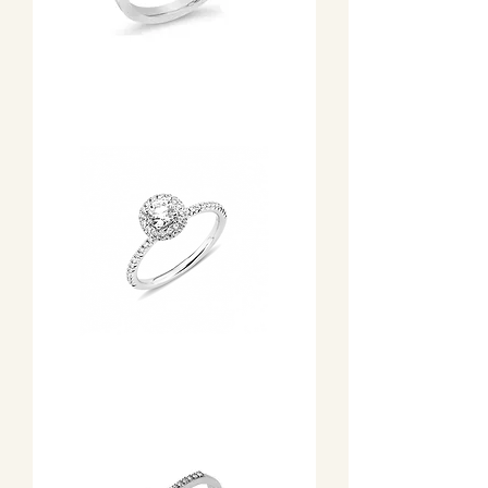
Garavelli
exkluzív
gyémánt
szoliter
gyűrű
1,5
karátos
center
gyémánttal
Hulchi
Belluni
fehérarany
eljegyzési
gyűrű
körben
gyémántos
halo
foglalatban