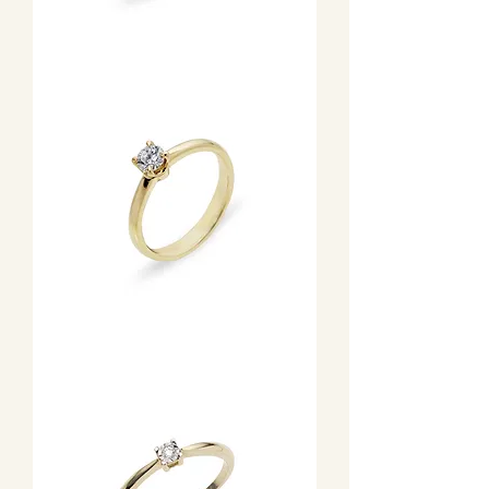
Sárga
arany
eljegyzési
gyűrű
0,32
ct
briliáns
csiszolású
center
gyémánttal
Gyémánt
eljegyzési
gyűrű
0,31
ct
briliánssal
sárga
arany
négykarmos
foglalatban