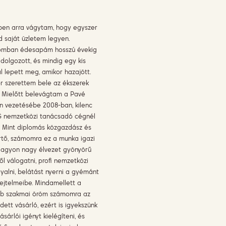
ben arra vágytam, hogy egyszer
 saját üzletem legyen.
mban édesapám hosszú évekig
 dolgozott, és mindig egy kis
l lepett meg, amikor hazajött.
r szerettem bele az ékszerek
. Mielőtt belevágtam a Pavé
n vezetésébe 2008-ban, kilenc
 nemzetközi tanácsadó cégnél
 Mint diplomás közgazdász és
rtő, számomra ez a munka igazi
Nagyon nagy élvezet gyönyörű
l válogatni, profi nemzetközi
yalni, belátást nyerni a gyémánt
rejtelmeibe. Mindamellett a
b szakmai öröm számomra az
ett vásárló, ezért is igyekszünk
sárlói igényt kielégíteni, és