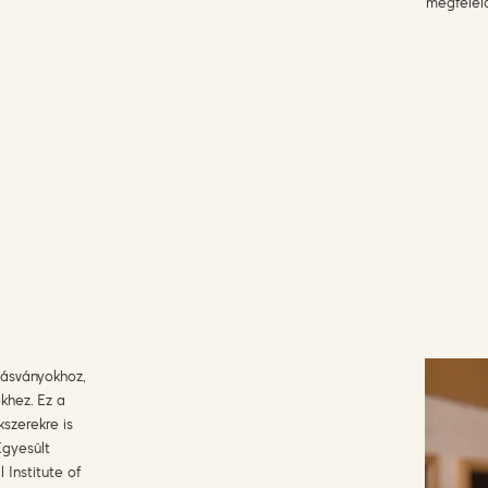
megfelelő
ásványokhoz,
hez. Ez a
szerekre is
Egyesült
 Institute of