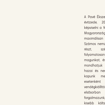
A Pavé Éksz
évtizede, 
képviselni a 
Magyarorszá
maximálisan 
Számos nemze
részt, szé
folyamatosan
magunkat, é
mondhatjuk 
hazai és ne
kapunk meg
esetenk
vendégkiáll
elsősorban 
forgalmazun
kisebb költ