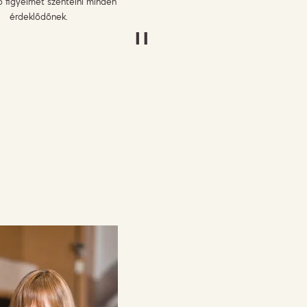
 figyelmet szentelni minden
érdeklődőnek.
"