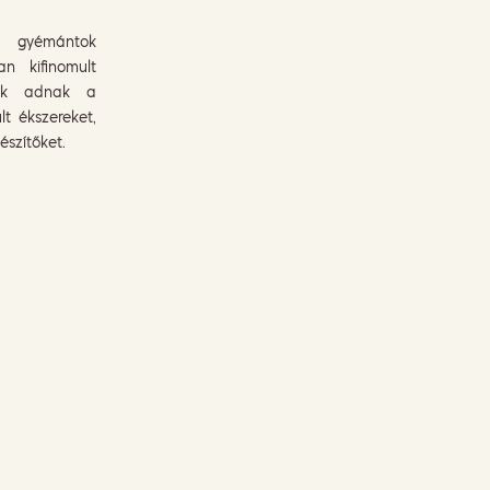
gyémántok
an kifinomult
akik adnak a
lt ékszereket,
észítőket.