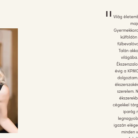
"
Világ életem
majd
Gyermekkoro
külföldön
fülbevalóva
Talán akko
világába
Ékszerszalo
évig a KPMG
dolgoztam.
ékszerszaké
szerelem. 
ékszerekbő
cégekkel tárg
iparág 
legnagyob
igazán eléged
minden vá