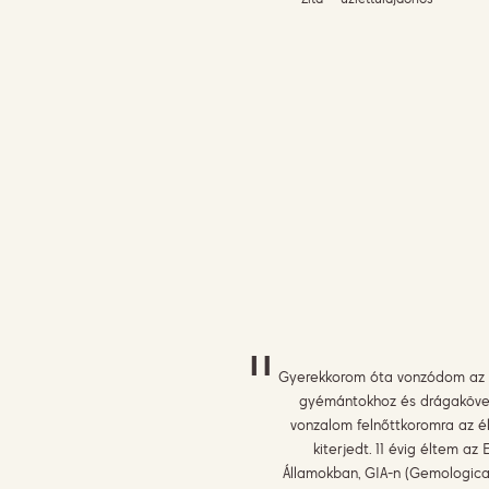
"
Gyerekkorom óta vonzódom az 
gyémántokhoz és drágakövek
vonzalom felnőttkoromra az ék
kiterjedt. 11 évig éltem az 
Államokban, GIA-n (Gemological