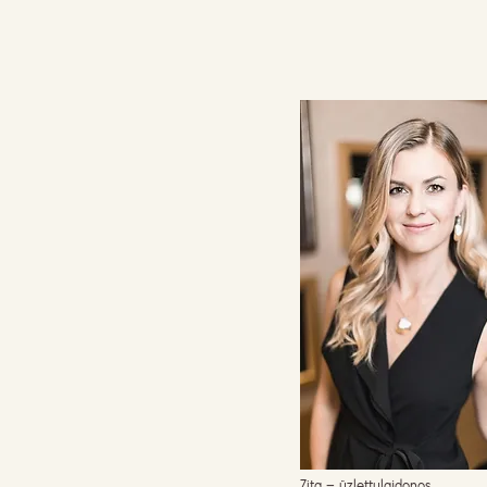
Zita – üzlettulajdonos