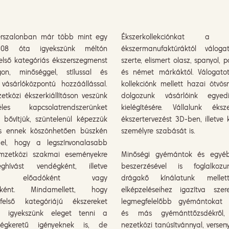
erszalonban már több mint egy
Ékszerkollekciónkat a l
2008 óta igyekszünk méltón
ékszermanufaktúráktól váloga
felső kategóriás ékszerszegmenst
szerte, elismert olasz, spanyol, 
gon, minőséggel, stílussal és
és német márkáktól. Válogato
vásárlóközpontú hozzáállással.
kollekciónk mellett hazai ötvös
tközi ékszerkiállításon veszünk
dolgozunk vásárlóink egyed
les kapcsolatrendszerünket
kielégítésére. Vállalunk éksze
 bővítjük, szüntelenül képezzük
ékszertervezést 3D-ben, illetve
s ennek köszönhetően büszkén
személyre szabását is.
el, hogy a legszínvonalasabb
mzetközi szakmai eseményekre
Minőségi gyémántok és egyé
hívást vendégként, illetve
beszerzésével is foglalkoz
ént előadóként vagy
drágakő kínálatunk mellett
ítóként. Mindamellett, hogy
elképzeléseihez igazítva sz
felső kategóriájú ékszereket
legmegfelelőbb gyémántokat 
k, igyekszünk eleget tenni a
és más gyémánttőzsdékről,
ségkeretű igényeknek is, de
nezetközi tanúsítvánnyal, versen