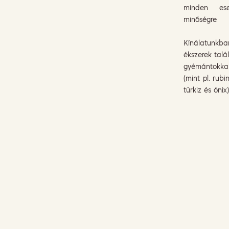
minden es
minőségre.
Kínálatunkba
ékszerek talá
gyémántokkal
(mint pl. rubi
türkiz és ónix)