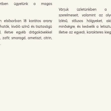
etben ügyelünk a magas
Várjuk üzletünkben a 
szerelmeseit, valamint az oly
n elsősorban 18 karátos arany
ízlésű, stílusos hölgyeket, 
lhatók, kiváló színű és tisztaságú
minőségre, és kedvelik a letisztu
, illetve egyéb drágakövekkel
illetve az egyedi, karakteres kieg
n, zafír, smaragd, ametiszt, citrin,
.