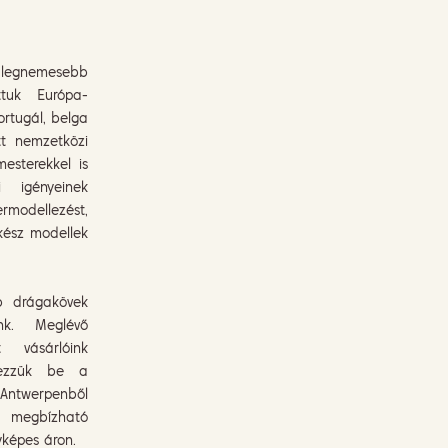
egnemesebb
ttuk Európa-
portugál, belga
tt nemzetközi
mesterekkel is
i igényeinek
rmodellezést,
 kész modellek
b drágakövek
unk. Meglévő
 vásárlóink
erezzük be a
Antwerpenből
 megbízható
yképes áron.