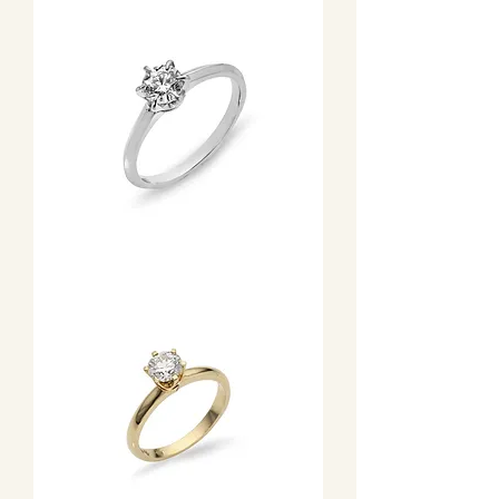
szoliter
gyémánt
gyűrű
Fehérarany
eljegyzési
gyűrű
félkarátos
gyémánttal
hatkarmos
foglalatban