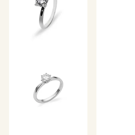
Fehérarany
eljegyzési
gyűrű
egykarátos
gyémánttal
négykarmos
foglalatban
Fehérarany
hatkarmos