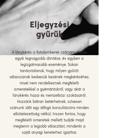
Eljegyzési
gyűrűk
A lánykérés a fiatalemberek számára életük
egyik legnagyobb döntése, és egyben a
legizgalmasabb eseménye. Sokan
tanácstalanok, hogy milyen gyűrűt
válasszanak kedvesük kezének megkéréséhez,
mivel nem rendelkeznek megfelelő
ismeretekkel a gyémántokról, vagy akár a
lánykérés hazai és nemzetközi szokásairól.
Hozzánk bátran betérhetnek, szívesen
szánunk időt egy átfogó konzultációra minden
elkötelezettség nélkül, hiszen fontos, hogy
megfelelő ismeretek mellett tudják majd
megtenni a legjobb választást, mindenki a
saját anyagi kereteihez igazítva.