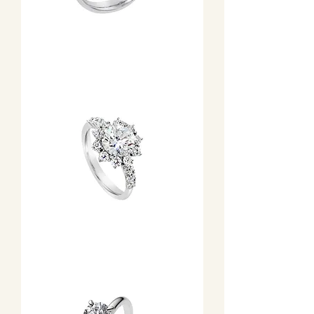
Garavelli
1,77
karátos
exkluzív
gyémánt
gyűrű
fehérarany
foglalatban
Garavelli
1,13
karátos
gyémánt
gyűrű
fehérarany
foglalatban