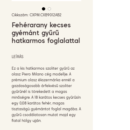
Cikkszám: CXPM.CXB9012AB2
Fehérarany kecses
gyémánt gyűrű
hatkarmos foglalattal
LEÍRÁS
Ez a kis hatkarmos szoliter gyűrű az
olasz Piero Milano cég modellje. A
prémium olasz ékszermárka ennél a
gazdaságosabb árfekvésű szoliter
gyűrűnél is törekedett a magas
minőségre. A 18 karátos kecses gyűrűsín
egy 0,08 karátos fehér, magas
tisztaságú gyémántot foglal magába. A
gyűrű csodálatosan mutat majd egy
fiatal hölgy ujján.