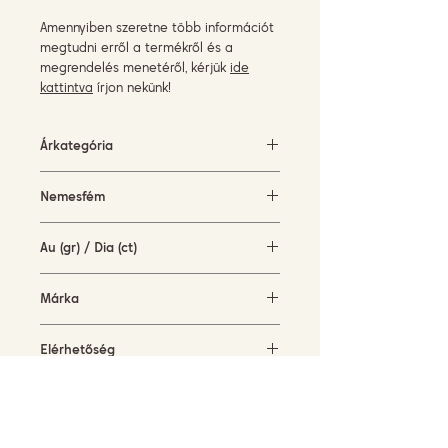
Amennyiben szeretne több információt
megtudni erről a termékről és a
megrendelés menetéről, kérjük
ide
kattintva
írjon nekünk!
Árkategória
500-1500 EUR
Nemesfém
fehérarany (18KT)
Au (gr) / Dia (ct)
2 gr / 0,08 ct
Márka
Piero Milano
Elérhetőség
rendelésre
Jelenlegi méret
52