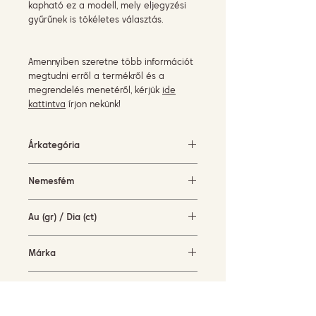
kapható ez a modell, mely eljegyzési
gyűrűnek is tökéletes választás.
Amennyiben szeretne több információt
megtudni erről a termékről és a
megrendelés menetéről, kérjük
ide
kattintva
írjon nekünk!
Árkategória
1500-3000 EUR
Nemesfém
fehérarany (18KT)
Au (gr) / Dia (ct)
3,8 gr / 0,24 ct
Márka
Piero Milano
Elérhetőség
készleten