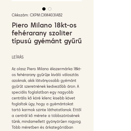
Cikkszám: CXPM.CXM4031AB2
Piero Milano 18kt-os
fehérarany szoliter
típusú gyémánt gyűrű
LEÍRÁS
Az olasz Piero Milano ékszermárka 18kt-
os fehérarany gyűrűje kiváló választás
azoknak, akik látványosabb gyémánt
gyűrűt szeretnének kedvezőbb áron. A
speciális foglalatban egy nagyobb
centrális kő köré kilenc kisebb követ
foglaltak úgy, hogy a gyémántokat
tartó karmok szinte láthatatlanok. Ettől
a centrál kő mérete a többszörösének
tűnik, mindamellett gyönyörűen ragyog.
Több méretben és árkategóriában