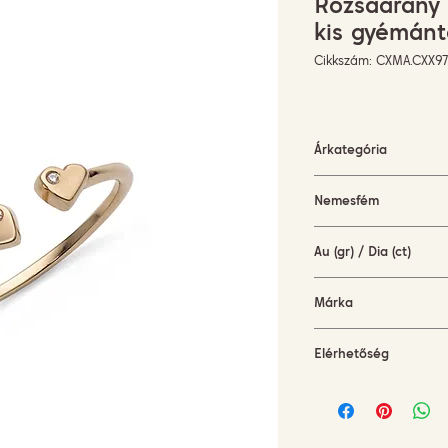
Rózsaarany n
kis gyémánt
Cikkszám: CXMA.CXX97
Árkategória
500-1500 EUR
Nemesfém
rózsaarany (18KT)
Au (gr) / Dia (ct)
1,3 gr / 0,01 ct
Márka
Terzihan
Elérhetőség
rendelésre