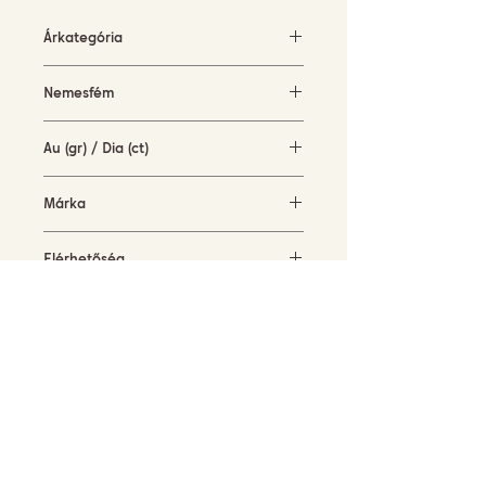
Árkategória
500-1500 EUR
Nemesfém
Sárga arany
Au (gr) / Dia (ct)
1,2 gr / 0,07 ct
Márka
Vanilia
Elérhetőség
rendelésre
FELIRATKOZÁS HÍRLEVELÜNKRE