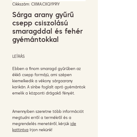
Cikkszám: CXMA.CXQ1991Y
Sárga arany gyűrű
csepp csiszolású
smaragddal és fehér
gyémántokkal
LEÍRÁS
Ebben a finom smaragd gyűrűben az
ékkő csepp formájú, ami szépen
kiemelkedik a vékony sárgaarany
karikán. A sínbe foglalt apró gyémántok
emelik a központi drágakő fényét.
Amennyiben szeretne több információt
megtudni erről a termékről és a
megrendelés menetéről, kérjük
ide
kattintva
írjon nekünk!