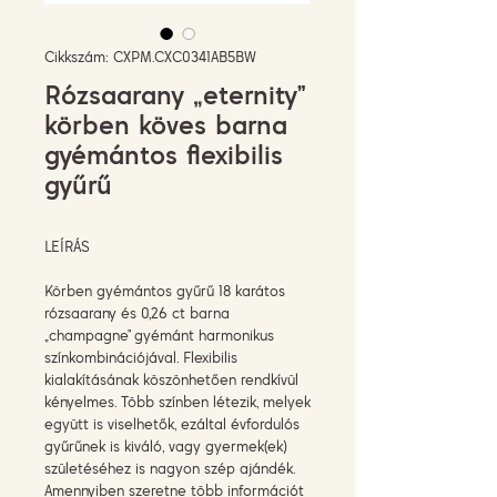
Cikkszám: CXPM.CXC0341AB5BW
Rózsaarany „eternity”
körben köves barna
gyémántos flexibilis
gyűrű
LEÍRÁS
Körben gyémántos gyűrű 18 karátos
rózsaarany és 0,26 ct barna
„champagne” gyémánt harmonikus
színkombinációjával. Flexibilis
kialakításának köszönhetően rendkívül
kényelmes. Több színben létezik, melyek
együtt is viselhetők, ezáltal évfordulós
gyűrűnek is kiváló, vagy gyermek(ek)
születéséhez is nagyon szép ajándék.
Amennyiben szeretne több információt