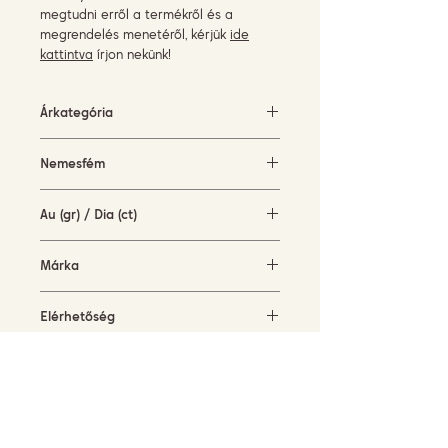
megtudni erről a termékről és a
megrendelés menetéről, kérjük
ide
kattintva
írjon nekünk!
Árkategória
500-1500 EUR
Nemesfém
rózsaarany (18KT)
Au (gr) / Dia (ct)
1,6 gr / 0,26 ct
Márka
Piero Milano
Elérhetőség
rendelésre
Jelenlegi méret
54