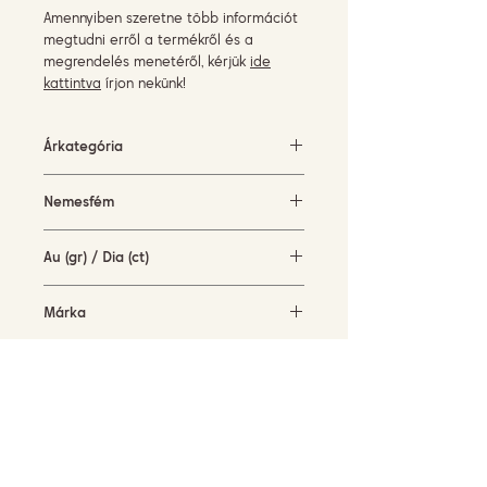
Amennyiben szeretne több információt
megtudni erről a termékről és a
megrendelés menetéről, kérjük
ide
kattintva
írjon nekünk!
Árkategória
500-1500 EUR
Nemesfém
Sárga arany
Au (gr) / Dia (ct)
1,6 gr / 0,1 ct
Márka
Piero Milano
Elérhetőség
rendelésre