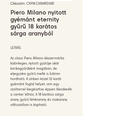
Cikkszám: CXPM.CXM4921AB1
Piero Milano nyitott
gyémánt eternity
gyűrű 18 karátos
sárga aranyból
LEÍRÁS
Az olasz Piero Milano ékszermárka
különleges, nyitott gyűrűje akár
karikagyűrűként magában, de
eljegyzési gyűrű mellé is bátran
hordható. A sínben közel 0,1 karát
gyémánt foglal helyet, ami egy
szoliterrel kiegészítve éppen illeszkedik
a center kőhöz. A 18 karátos sárga
arany gyűrű fehérarany és rozéarany
változatban is kapható.