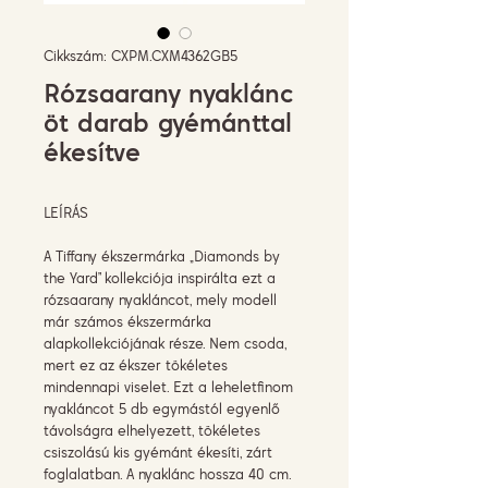
Cikkszám: CXPM.CXM4362GB5
Rózsaarany nyaklánc
öt darab gyémánttal
ékesítve
LEÍRÁS
A Tiffany ékszermárka „Diamonds by
the Yard” kollekciója inspirálta ezt a
rózsaarany nyakláncot, mely modell
már számos ékszermárka
alapkollekciójának része. Nem csoda,
mert ez az ékszer tökéletes
mindennapi viselet. Ezt a leheletfinom
nyakláncot 5 db egymástól egyenlő
távolságra elhelyezett, tökéletes
csiszolású kis gyémánt ékesíti, zárt
foglalatban. A nyaklánc hossza 40 cm.