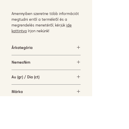
Amennyiben szeretne több információt
megtudni erről a termékről és a
megrendelés menetéről, kérjük
ide
kattintva
írjon nekünk!
Árkategória
500-1500 EUR
Nemesfém
rózsaarany (18KT)
Au (gr) / Dia (ct)
3,3 gr / 0,1 ct
Márka
Piero Milano
Elérhetőség
rendelésre