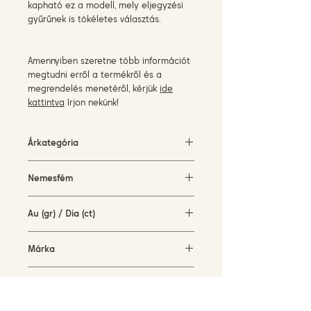
kapható ez a modell, mely eljegyzési
gyűrűnek is tökéletes választás.
Amennyiben szeretne több információt
megtudni erről a termékről és a
megrendelés menetéről, kérjük
ide
kattintva
írjon nekünk!
Árkategória
1500-3000 EUR
Nemesfém
rózsaarany (18KT)
Au (gr) / Dia (ct)
3 gr / 0,12 ct
Márka
Piero Milano
Elérhetőség
készleten