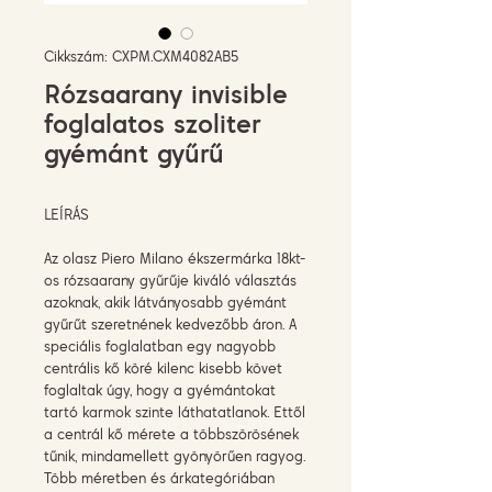
Cikkszám: CXPM.CXM4082AB5
Rózsaarany invisible
foglalatos szoliter
gyémánt gyűrű
LEÍRÁS
Az olasz Piero Milano ékszermárka 18kt-
os rózsaarany gyűrűje kiváló választás
azoknak, akik látványosabb gyémánt
gyűrűt szeretnének kedvezőbb áron. A
speciális foglalatban egy nagyobb
centrális kő köré kilenc kisebb követ
foglaltak úgy, hogy a gyémántokat
tartó karmok szinte láthatatlanok. Ettől
a centrál kő mérete a többszörösének
tűnik, mindamellett gyönyörűen ragyog.
Több méretben és árkategóriában