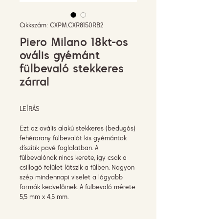
Cikkszám: CXPM.CXR8150RB2
Piero Milano 18kt-os
ovális gyémánt
fülbevaló stekkeres
zárral
LEÍRÁS
Ezt az ovális alakú stekkeres (bedugós)
fehérarany fülbevalót kis gyémántok
díszítik pavé foglalatban. A
fülbevalónak nincs kerete, így csak a
csillogó felület látszik a fülben. Nagyon
szép mindennapi viselet a lágyabb
formák kedvelőinek. A fülbevaló mérete
5,5 mm x 4,5 mm.