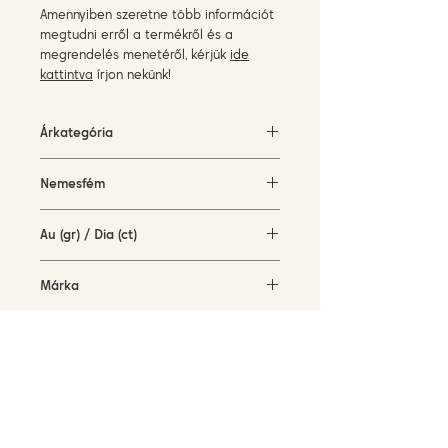
Amennyiben szeretne több információt
megtudni erről a termékről és a
megrendelés menetéről, kérjük
ide
kattintva
írjon nekünk!
Árkategória
500-1500 EUR
Nemesfém
fehérarany (18KT)
Au (gr) / Dia (ct)
1,1 gr / 0,09 ct
Márka
Piero Milano
Elérhetőség
rendelésre