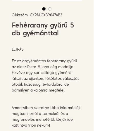
Cikkszám: CXPM.CXB9047AB2
Fehérarany gyűrű 5
db gyémánttal
LEÍRÁS
Ez az ötgyémántos fehérarany gyűrű
az olasz Piero Milano cég modellje.
Felvéve egy sor csillogó gyémánt
látszik az ujjunkon. Tökéletes választás
ötödik házassági évfordulóra, de
bármilyen alkalomra megfelel.
Amennyiben szeretne több információt
megtudni erről a termékről és a
megrendelés menetéről, kérjük
ide
kattintva
írjon nekünk!