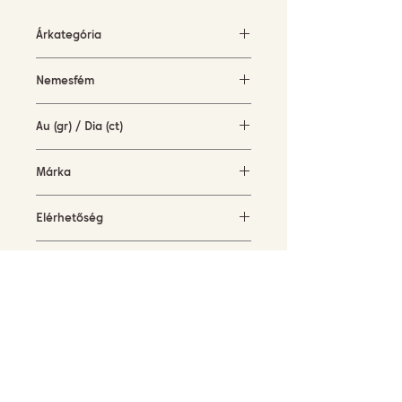
Árkategória
500-1500 EUR
Nemesfém
fehérarany (18KT)
Au (gr) / Dia (ct)
1,9 gr / 0,38 ct
Márka
Piero Milano
Elérhetőség
rendelésre
Jelenlegi méret
54
FELIRATKOZÁS HÍRLEVELÜNKRE