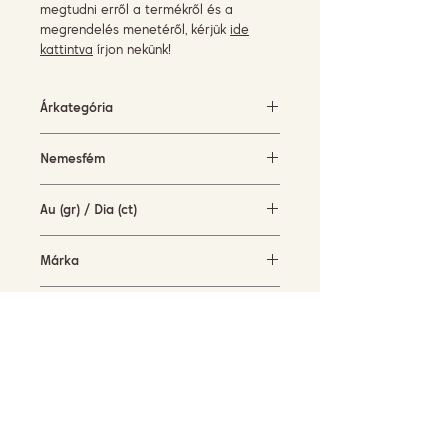
megtudni erről a termékről és a
megrendelés menetéről, kérjük
ide
kattintva
írjon nekünk!
Árkategória
1500-3000 EUR
Nemesfém
fehérarany (18KT)
Au (gr) / Dia (ct)
2,3 gr / 0,24 ct
Márka
Piero Milano
Elérhetőség
rendelésre