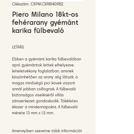
Cikkszám: CXPM.CXR8140RB2
Piero Milano 18kt-os
fehérarany gyémánt
karika fülbevaló
LEÍRÁS
Ebben a gyémánt karika fülbevalóban
apró gyémántok lettek elhelyezve
leheletvékony foglalatban, aminek
köszönhetően az arany alig látszik, a
magas minőségű pici kövek viszont
annál jobban csillognak. A fülbevaló
biztonságos viseléséről villás
zárszerkezet gondoskodik. Tökéletes
ékszer a mindennapokra. A fülbevaló
mérete 13 mm x 1,5 mm.
Amennyiben szeretne több információt