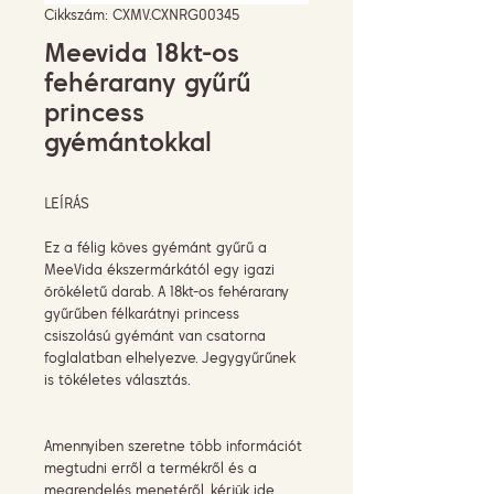
Cikkszám: CXMV.CXNRG00345
Meevida 18kt-os
fehérarany gyűrű
princess
gyémántokkal
LEÍRÁS
Ez a félig köves gyémánt gyűrű a
MeeVida ékszermárkától egy igazi
örökéletű darab. A 18kt-os fehérarany
gyűrűben félkarátnyi princess
csiszolású gyémánt van csatorna
foglalatban elhelyezve. Jegygyűrűnek
is tökéletes választás.
Amennyiben szeretne több információt
megtudni erről a termékről és a
megrendelés menetéről, kérjük
ide