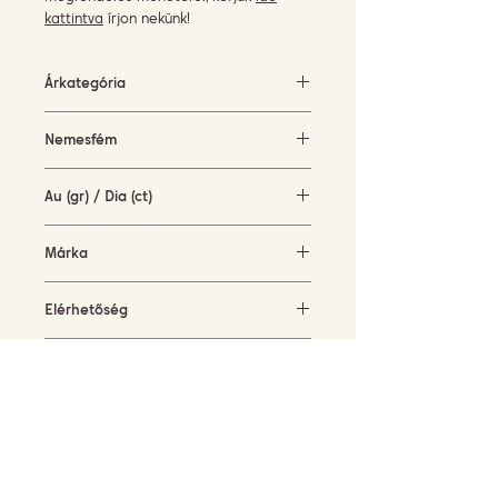
kattintva
írjon nekünk!
Árkategória
1500-3000 EUR
Nemesfém
fehérarany (18KT)
Au (gr) / Dia (ct)
3 gr / 0,49 ct
Márka
MeeVida
Elérhetőség
rendelésre
Jelenlegi méret
52