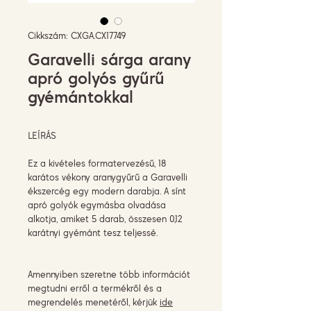
Cikkszám: CXGA.CX17749
Garavelli sárga arany
apró golyós gyűrű
gyémántokkal
LEÍRÁS
Ez a kivételes formatervezésű, 18
karátos vékony aranygyűrű a Garavelli
ékszercég egy modern darabja. A sínt
apró golyók egymásba olvadása
alkotja, amiket 5 darab, összesen 0,12
karátnyi gyémánt tesz teljessé.
Amennyiben szeretne több információt
megtudni erről a termékről és a
megrendelés menetéről, kérjük
ide