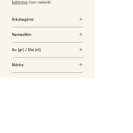
kattintva
írjon nekünk!
Árkategória
500-1500 EUR
Nemesfém
Sárga arany
Au (gr) / Dia (ct)
1,13 gr / 0,12 ct
Márka
Garavelli Design Italy
Elérhetőség
rendelésre
FELIRATKOZÁS HÍRLEVELÜNKRE