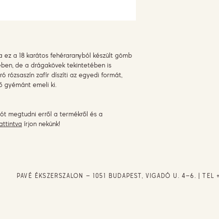
a ez a 18 karátos fehéraranyból készült gömb
ben, de a drágakövek tekintetében is
rózsaszín zafír díszíti az egyedi formát,
ő gyémánt emeli ki.
ót megtudni erről a termékről és a
attintva
írjon nekünk!
PAVÉ ÉKSZERSZALON – 1051 BUDAPEST, VIGADÓ U. 4–6. | TEL