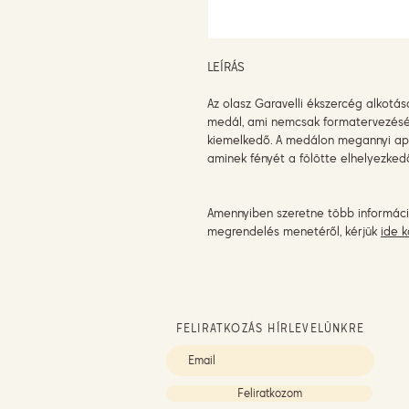
LEÍRÁS
Az olasz Garavelli ékszercég alkotás
medál, ami nemcsak formatervezésé
kiemelkedő. A medálon megannyi apró 
aminek fényét a fölötte elhelyezked
Amennyiben szeretne több informáci
megrendelés menetéről, kérjük
ide k
FELIRATKOZÁS HÍRLEVELÜNKRE
Feliratkozom