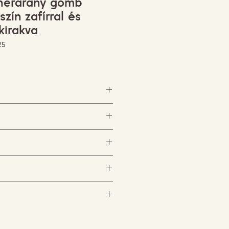
ehérarany gömb
zín zafírral és
kirakva
25