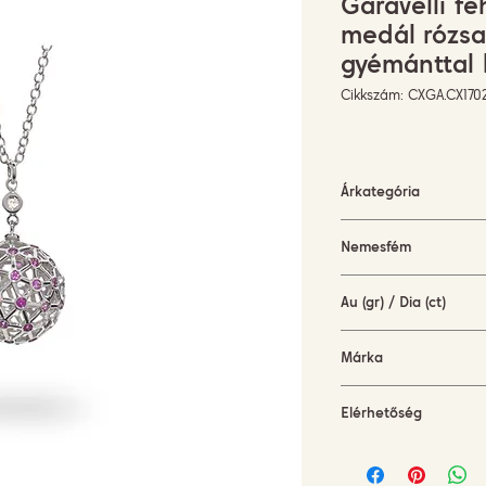
Garavelli f
medál rózsas
gyémánttal 
Cikkszám: CXGA.CX170
Árkategória
1500-3000 EUR
Nemesfém
Fehérarany
Au (gr) / Dia (ct)
6,4 gr / 0,4 ct
Márka
Garavelli Design Italy
Elérhetőség
rendelésre