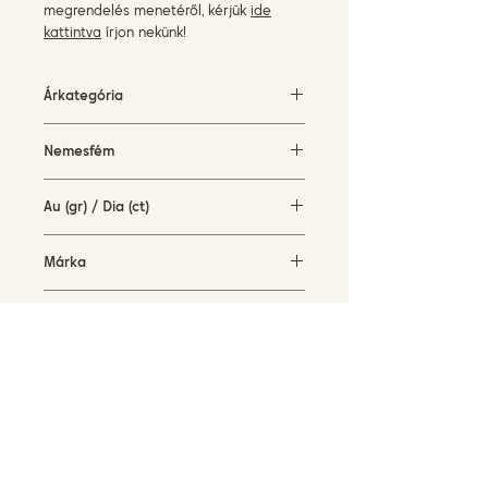
megrendelés menetéről, kérjük
ide
kattintva
írjon nekünk!
Árkategória
500-1500 EUR
Nemesfém
fehérarany (18KT)
Au (gr) / Dia (ct)
1 gr / 0,1 ct
Márka
Gatto Jewels
Elérhetőség
rendelésre
FELIRATKOZÁS HÍRLEVELÜNKRE