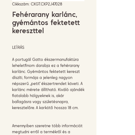
Cikkszám: CXGT.CXP2J47028
Fehérarany karlánc,
gyémántos fektetett
kereszttel
LEÍRÁS
A portugál Gatto ékszermanufaktúra
leheletfinom darabja ez a fehérarany
karlánc. Gyémántos fektetett kereszt
díszíti, formája a jelenleg nagyon
népszerű „petit” ékszertrendet követi. A
karlánc mérete állítható. Kiváló ajándék
fiatalabb hölgyeknek is, akár
ballagásra vagy születésnapra,
keresztelőre. A karkötő hossza 18 cm.
Amennyiben szeretne több információt
megtudni erről a termékről és a