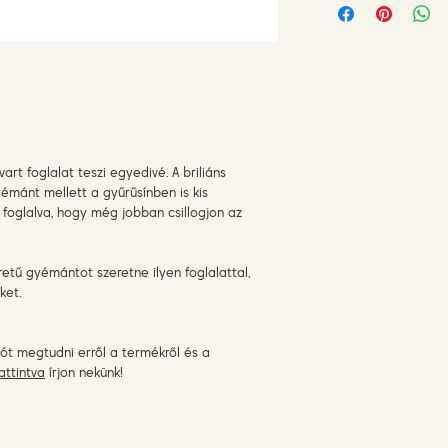
vart foglalat teszi egyedivé. A briliáns
yémánt mellett a gyűrűsínben is kis
 foglalva, hogy még jobban csillogjon az
ű gyémántot szeretne ilyen foglalattal,
ket.
ót megtudni erről a termékről és a
attintva
írjon nekünk!