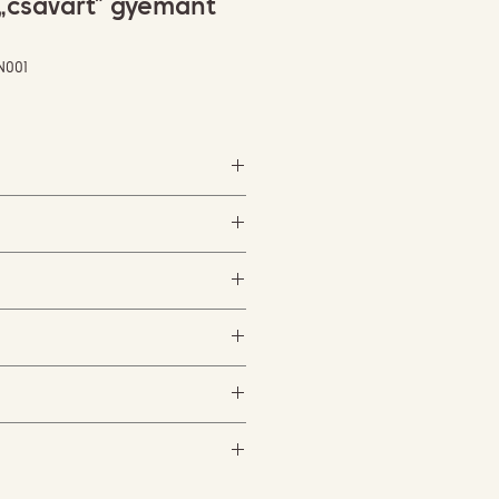
„csavart” gyémánt
N001