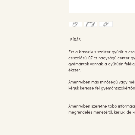
LEÍRÁS
Ezt a klasszikus szoliter gyűrűt a csa
csiszolású, 0,7 ct nagyságú center g
gyémántok vannak, a gyűrűsín feléig
ékszer.
Amennyiben más minőségű vagy méret
kérjük keresse fel gyémántszakértőn
Amennyiben szeretne több informáci
megrendelés menetéről, kérjük
ide k