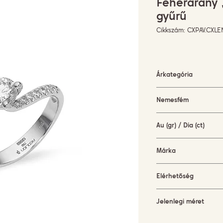
Fehérarany 
gyűrű
Cikkszám: CXPAV.CXLE
Árkategória
5000-10000 EUR
Nemesfém
fehérarany (18Kt)
Au (gr) / Dia (ct)
3,8 gr / 0,7 ct
Márka
PAVÉ
Elérhetőség
készleten
Jelenlegi méret
52,5