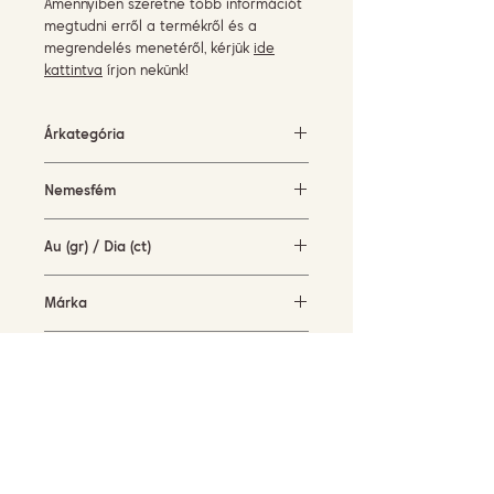
Amennyiben szeretne több információt
megtudni erről a termékről és a
megrendelés menetéről, kérjük
ide
kattintva
írjon nekünk!
Árkategória
10000 EUR felett
Nemesfém
Fehérarany
Au (gr) / Dia (ct)
10,8 gr / 3,96 ct
Márka
Terzihan
Elérhetőség
rendelésre