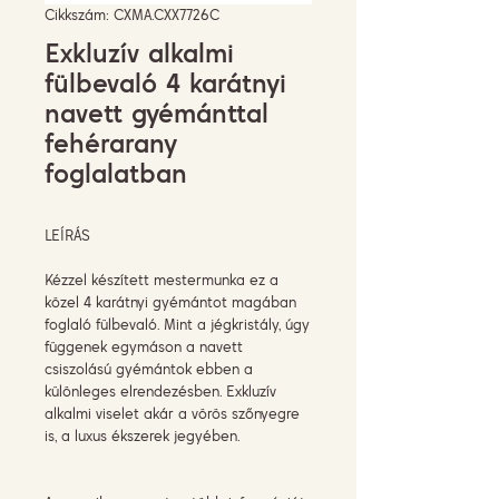
Cikkszám: CXMA.CXX7726C
Exkluzív alkalmi
fülbevaló 4 karátnyi
navett gyémánttal
fehérarany
foglalatban
LEÍRÁS
Kézzel készített mestermunka ez a
közel 4 karátnyi gyémántot magában
foglaló fülbevaló. Mint a jégkristály, úgy
függenek egymáson a navett
csiszolású gyémántok ebben a
különleges elrendezésben. Exkluzív
alkalmi viselet akár a vörös szőnyegre
is, a luxus ékszerek jegyében.