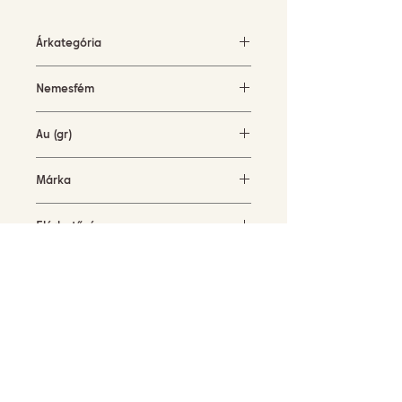
Árkategória
5000-10000 EUR
Nemesfém
fehérarany (18KT)
Au (gr)
10 gr
Márka
Cervera Jewels
Elérhetőség
rendelésre
FELIRATKOZÁS HÍRLEVELÜNKRE