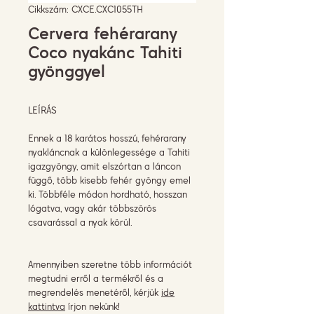
Cikkszám: CXCE.CXC1055TH
Cervera fehérarany
Coco nyakánc Tahiti
gyönggyel
LEÍRÁS
Ennek a 18 karátos hosszú, fehérarany
nyakláncnak a különlegessége a Tahiti
igazgyöngy, amit elszórtan a láncon
függő, több kisebb fehér gyöngy emel
ki. Többféle módon hordható, hosszan
lógatva, vagy akár többszörös
csavarással a nyak körül.
Amennyiben szeretne több információt
megtudni erről a termékről és a
megrendelés menetéről, kérjük
ide
kattintva
írjon nekünk!