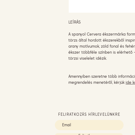
LEÍRÁS
A spanyol Cervera ékszermárka forma
törzs által hordott ékszerekből inspi
arany motívumok, zöld fonal és fehér
ékszer többféle színben is elérhető
törzsi viselelet idézik.
Amennyiben szeretne több informáci
megrendelés menetéről, kérjük
ide k
FELIRATKOZÁS HÍRLEVELÜNKRE