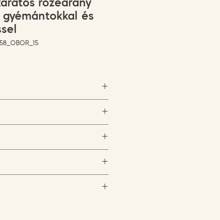
karátos rozéarany
s gyémántokkal és
ssel
7458_OBOR_15