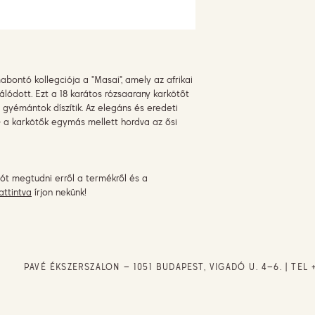
bontó kollegciója a "Masai", amely az afrikai
rálódott. Ezt a 18 karátos rózsaarany karkötőt
 gyémántok díszítik. Az elegáns és eredeti
 - a karkötők egymás mellett hordva az ősi
ót megtudni erről a termékről és a
attintva
írjon nekünk!
PAVÉ ÉKSZERSZALON – 1051 BUDAPEST, VIGADÓ U. 4–6. | TEL