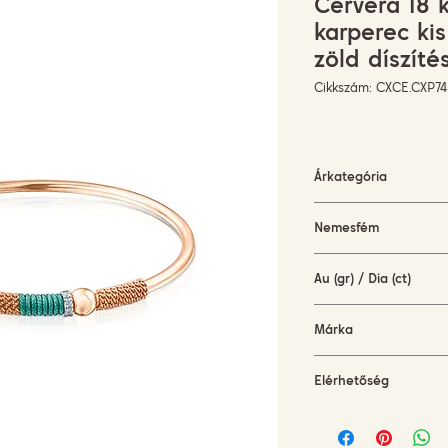
Cervera 18 
karperec ki
zöld díszíté
Cikkszám: CXCE.CXP
Árkategória
1500-3000 EUR
Nemesfém
Rózsaarany
Au (gr) / Dia (ct)
6,55 gr / 0,005 ct
Márka
Cervera Jewels
Elérhetőség
rendelésre