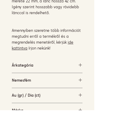
mérete 22 mm, a lánc hossza 42 cm.
Igény szerint hosszabb vagy rövidebb
lánccal is rendelhető.
Amennyiben szeretne több információt
megtudni erről a termékről és a
megrendelés menetéről, kérjük
ide
kattintva
írjon nekünk!
Árkategória
3000-5000 EUR
Nemesfém
sárga arany (18KT)
Au (gr) / Dia (ct)
8,2 gr / 0,22 ct
Márka
Garavelli Design Italy
Elérhetőség