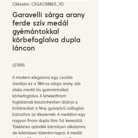
Cikkszám: CXGA.CX8860_YG
Garavelli sárga arany
ferde szív medál
gyémántokkal
körbefoglalva dupla
láncon
LEÍRÁS
A modern elegancia egy csodás
darabja ez a 18kt-os sárga arany, szív
alakú medál kis gyémántokkal
körbefoglalva. A leheletfinom
foglalatnak köszönhetően átjárja a
briliánsokat a fény, gyönyörű csillogást
biztosítva az ékszernek. A medálon egy
nagyon finom dupla lánc fut keresztül.
Tökéletes ajándék bármilyen alkalomra,
de különösen Valentin-napra. A medál