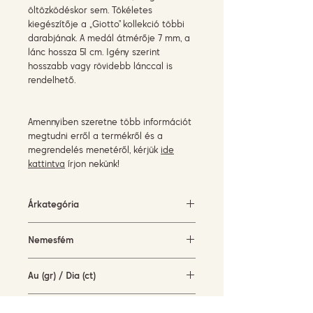
öltözködéskor sem. Tökéletes
kiegészítője a „Giotto” kollekció többi
darabjának. A medál átmérője 7 mm, a
lánc hossza 51 cm. Igény szerint
hosszabb vagy rövidebb lánccal is
rendelhető.
Amennyiben szeretne több információt
megtudni erről a termékről és a
megrendelés menetéről, kérjük
ide
kattintva
írjon nekünk!
Árkategória
3000-5000 EUR
Nemesfém
fehérarany (18KT)
Au (gr) / Dia (ct)
3,5 gr / 0,42 ct
Márka