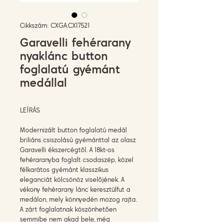
Cikkszám: CXGA.CX17521
Garavelli fehérarany
nyaklánc button
foglalatú gyémánt
medállal
LEÍRÁS
Modernizált button foglalatú medál
briliáns csiszolású gyémánttal az olasz
Garavelli ékszercégtől. A 18kt-os
fehéraranyba foglalt csodaszép, közel
félkarátos gyémánt klasszikus
eleganciát kölcsönöz viselőjének. A
vékony fehérarany lánc keresztülfut a
medálon, mely könnyedén mozog rajta.
A zárt foglalatnak köszönhetően
semmibe nem akad bele, még