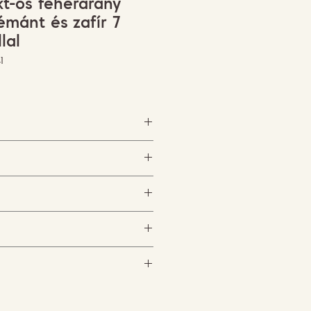
kt-os fehérarany
émánt és zafír 7
lal
1