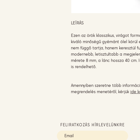
LEÍRÁS
Ezen az örök klasszikus, virágot for
kiváló minőségű gyémánt ölel körül 
nem függő tartja, hanem keresztül fut
modernebb, letisztultabb a megjelen
mérete 8 mm, a lánc hossza 40 cm. I
is rendelhető.
Amennyiben szeretne több informáci
megrendelés menetéről, kérjük
ide k
FELIRATKOZÁS HÍRLEVELÜNKRE