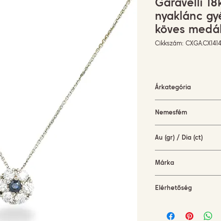
Garavelli 18
nyaklánc gy
köves medál
Cikkszám: CXGA.CX1414
Árkategória
1500-3000 EUR
Nemesfém
fehérarany (18KT)
Au (gr) / Dia (ct)
2,7 gr / 0,5 ct
Márka
Garavelli Design Italy
Elérhetőség
rendelésre