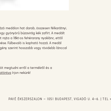
mázó medálon hat darab, összesen félkarátnyi,
egy gyönyörű búzavirág kék zafírt. A medált
 rajta a 18kt-os fehérarany nyaklánc, ettől
ése. Fülbevaló is kapható hozzá. A medál
gény szerint hosszabb vagy rövidebb lánccal
ót megtudni erről a termékről és a
attintva
írjon nekünk!
PAVÉ ÉKSZERSZALON – 1051 BUDAPEST, VIGADÓ U. 4–6. | TEL