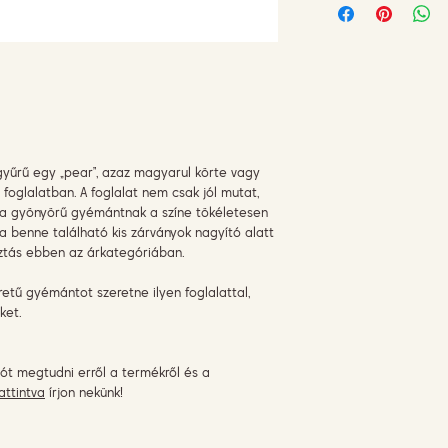
 gyűrű egy „pear”, azaz magyarul körte vagy
foglalatban. A foglalat nem csak jól mutat,
a gyönyörű gyémántnak a színe tökéletesen
 a benne található kis zárványok nagyító alatt
asztás ebben az árkategóriában.
ű gyémántot szeretne ilyen foglalattal,
ket.
ót megtudni erről a termékről és a
attintva
írjon nekünk!