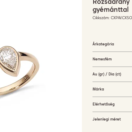
Rózsaarany 
gyémánttal
Cikkszám: CXPAV.CXS
Árkategória
5000-10000 EUR
Nemesfém
rózsaarany (18KT)
Au (gr) / Dia (ct)
3,5 gr / 0,91 ct
Márka
PAVÉ
Elérhetőség
készleten
Jelenlegi méret
52