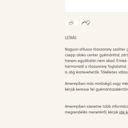
LEÍRÁS
Nagyon stílusos rózsaarany szoliter
csepp alakú center gyémánttal, zárt 
hanem egyáltalán nem akad. Ennek 
harmonizál a rózsaarany foglalattal,
is alig észrevehetők. Tökéletes vál
Amennyiben más minőségű vagy méret
kérjük keresse fel gyémántszakértőn
Amennyiben szeretne több informáci
megrendelés menetéről, kérjük
ide k