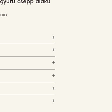
gyűrű csepp alakú
OL013