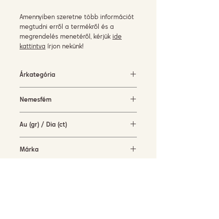
Amennyiben szeretne több információt
megtudni erről a termékről és a
megrendelés menetéről, kérjük
ide
kattintva
írjon nekünk!
Árkategória
1500-3000 EUR
Nemesfém
fehérarany (18KT)
Au (gr) / Dia (ct)
2,2 gr / 0,23 ct
Márka
Terzihan
Elérhetőség
rendelésre