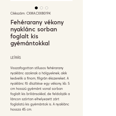
Cikkszám: CXMA.CXX8019K
Fehérarany vékony
nyaklánc sorban
foglalt kis
gyémántokkal
LEÍRÁS
Visszafogottan stílusos fehérarany
nyaklánc azoknak a hölgyeknek, akik
kedvelik a finom, filigrán ékszereket. A
nyaklánc fő díszítése egy vékony, kb. 5
cm hosszú gyémánt vonal sorban
foglalt kis briliánsokkal, de feldobják a
láncon szórtan elhelyezett zárt
foglalatú kis gyémántok is. A nyaklánc
hossza 45 cm.