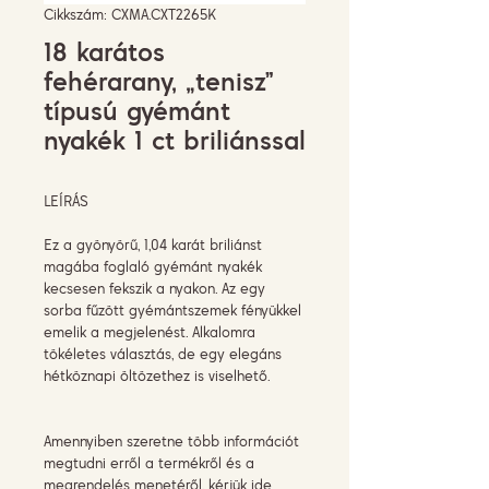
Cikkszám: CXMA.CXT2265K
18 karátos
fehérarany, „tenisz”
típusú gyémánt
nyakék 1 ct briliánssal
LEÍRÁS
Ez a gyönyörű, 1,04 karát briliánst
magába foglaló gyémánt nyakék
kecsesen fekszik a nyakon. Az egy
sorba fűzött gyémántszemek fényükkel
emelik a megjelenést. Alkalomra
tökéletes választás, de egy elegáns
hétköznapi öltözethez is viselhető.
Amennyiben szeretne több információt
megtudni erről a termékről és a
megrendelés menetéről, kérjük
ide