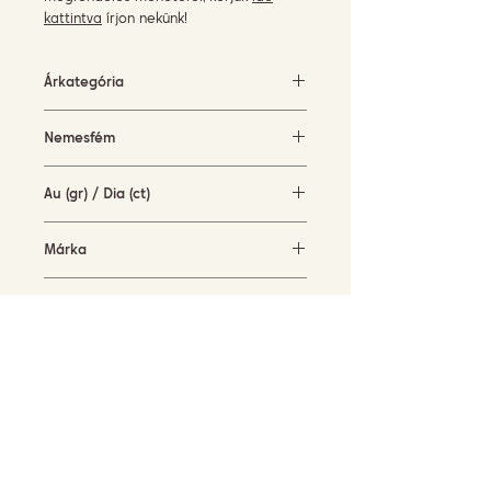
kattintva
írjon nekünk!
Árkategória
5000-10000 EUR
Nemesfém
Fehérarany
Au (gr) / Dia (ct)
11,1 gr / 1,04 ct
Márka
Terzihan
Elérhetőség
rendelésre
FELIRATKOZÁS HÍRLEVELÜNKRE