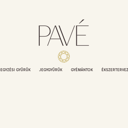
JEGYZÉSI GYŰRŰK
JEGYGYŰRŰK
GYÉMÁNTOK
ÉKSZERTERVE
 SZEMELVÉNYBEN ÜZLETÜNK ÉS ÉKSZERMÁRKÁIN
MEGJELENÉSEIBŐL VÁLOGATTUNK.